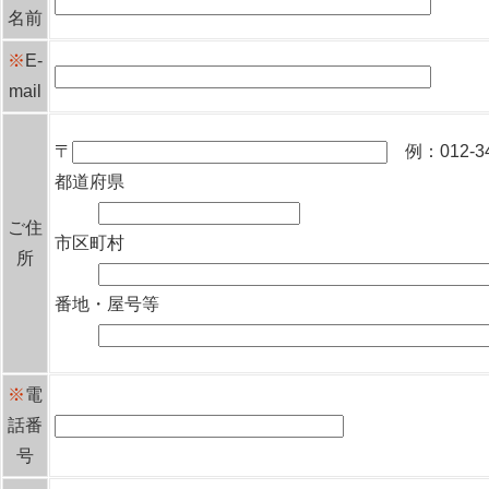
名前
※
E-
mail
〒
例：012-34
都道府県
ご住
市区町村
所
番地・屋号等
※
電
話番
号