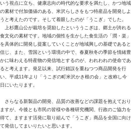
いう視点に立ち、健康志向の時代的な要求を満たし、かつ地域
の素材で付加価値のある、米沢らしさをもつ特産品を開発しよ
うと考えたのです。そして着眼したのが「うこぎ」でした。
上杉鷹山公が栽培を奨励したといううこぎは、郷土が誇れる
食文化の素材です。地域の個性を生かした食生活の「潤・楽」
を具体的に開発し提案していくことが地域興しの基礎であると
信じ、また、雪国という環境の中で、春夏秋冬の季節を情緒豊
かに味わえる特産物の発信地とするのが、われわれの使命であ
ると考えます。発足以来、試行錯誤を重ねつつ商品開発を行
い、平成11年より「うこぎの町米沢かき根の会」と改称し今
日にいたります。
さらなる新製品の開発、品質の改善などの課題を抱えており
ますが、今後とも市民の皆様や各種研究機関、行政のご協力を
得て、ますます活発に取り組んで「うこぎ」商品を全国に向け
て発信してまいりたいと思います。