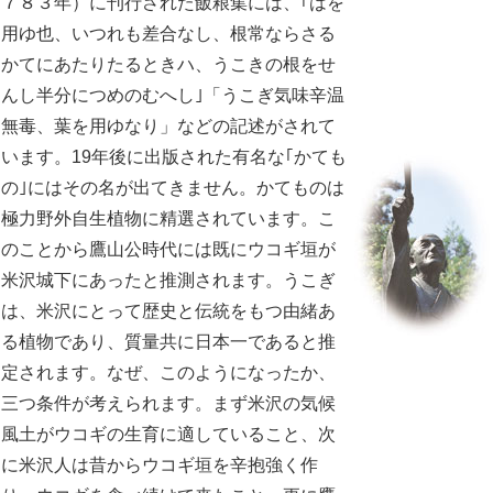
７８３年）に刊行された飯粮集には、｢はを
用ゆ也、いつれも差合なし、根常ならさる
かてにあたりたるときハ、うこきの根をせ
んし半分につめのむへし｣「うこぎ気味辛温
無毒、葉を用ゆなり」などの記述がされて
います。19年後に出版された有名な｢かても
の｣にはその名が出てきません。かてものは
極力野外自生植物に精選されています。こ
のことから鷹山公時代には既にウコギ垣が
米沢城下にあったと推測されます。うこぎ
は、米沢にとって歴史と伝統をもつ由緒あ
る植物であり、質量共に日本一であると推
定されます。なぜ、このようになったか、
三つ条件が考えられます。まず米沢の気候
風土がウコギの生育に適していること、次
に米沢人は昔からウコギ垣を辛抱強く作