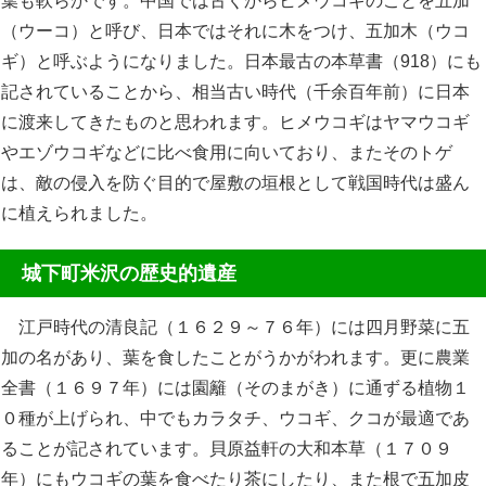
葉も軟らかです。中国では古くからヒメウコギのことを五加
（ウーコ）と呼び、日本ではそれに木をつけ、五加木（ウコ
ギ）と呼ぶようになりました。日本最古の本草書（918）にも
記されていることから、相当古い時代（千余百年前）に日本
に渡来してきたものと思われます。ヒメウコギはヤマウコギ
やエゾウコギなどに比べ食用に向いており、またそのトゲ
は、敵の侵入を防ぐ目的で屋敷の垣根として戦国時代は盛ん
に植えられました。
城下町米沢の歴史的遺産
江戸時代の清良記（１６２９～７６年）には四月野菜に五
加の名があり、葉を食したことがうかがわれます。更に農業
全書（１６９７年）には園籬（そのまがき）に通ずる植物１
０種が上げられ、中でもカラタチ、ウコギ、クコが最適であ
ることが記されています。貝原益軒の大和本草（１７０９
年）にもウコギの葉を食べたり茶にしたり、また根で五加皮