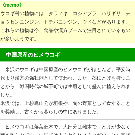
《memo》
ウコギ科の植物には、タラノキ、コシアブラ、ハリギリ、チ
ョウセンニンジン、トチバニンジン、ウドなどがあります。
これらの植物は今、食品や漢方ブームで注目されているもの
が多いようです。
中国原産のヒメウコギ
米沢のウコギは中国原産のヒメウコギがほとんど。平安時
代より漢方の強壮剤として使われ、また、茎にとげを持つこ
とから、戦国時代の城下町では生垣として盛んに植えられま
した。
米沢では、上杉鷹山公が垣根や、旬の野菜として食すること
を奨励し、古くから暮らしの中にありました。
ヒメウコギは落葉低木で、大部分は雌木で、とげが少なく