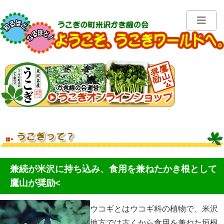
兼続が米沢に持ち込み、食用を兼ねたかき根として
鷹山が奨励<
ウコギとはウコギ科の植物で、米沢
地方では古くから食用を兼ねた垣根