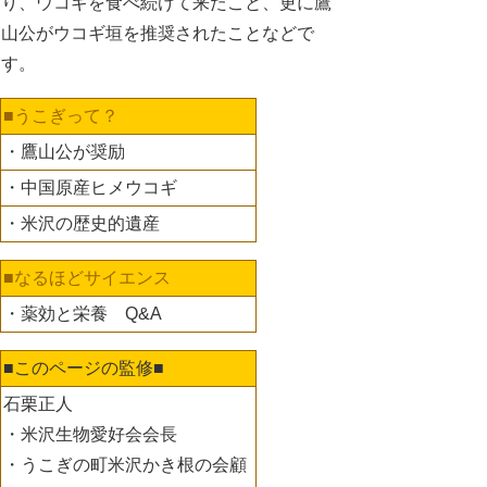
り、ウコギを食べ続けて来たこと、更に鷹
山公がウコギ垣を推奨されたことなどで
す。
■うこぎって？
・鷹山公が奨励
・中国原産ヒメウコギ
・米沢の歴史的遺産
■なるほどサイエンス
・薬効と栄養 Q&A
■このページの監修■
石栗正人
・米沢生物愛好会会長
・うこぎの町米沢かき根の会顧