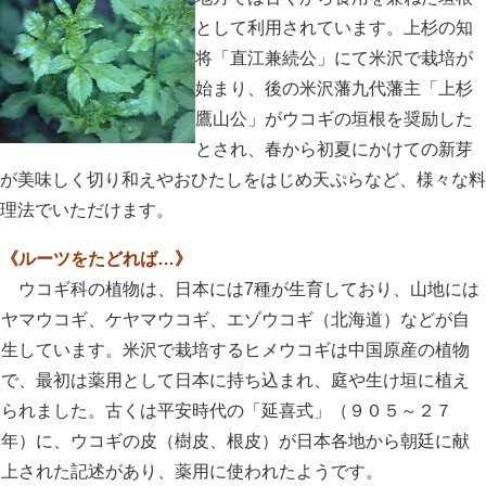
として利用されています。上杉の知
将「直江兼続公」にて米沢で栽培が
始まり、後の米沢藩九代藩主「上杉
鷹山公」がウコギの垣根を奨励した
とされ、春から初夏にかけての新芽
が美味しく切り和えやおひたしをはじめ天ぷらなど、様々な料
理法でいただけます。
《ルーツをたどれば…》
ウコギ科の植物は、日本には7種が生育しており、山地には
ヤマウコギ、ケヤマウコギ、エゾウコギ（北海道）などが自
生しています。米沢で栽培するヒメウコギは中国原産の植物
で、最初は薬用として日本に持ち込まれ、庭や生け垣に植え
られました。古くは平安時代の「延喜式」（９０５～２７
年）に、ウコギの皮（樹皮、根皮）が日本各地から朝廷に献
上された記述があり、薬用に使われたようです。