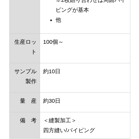
ピングが基本
他
生産ロッ
100個～
ト
サンプル
約10日
製作
量 産
約30日
備 考
＜縫製加工＞
四方縫い/パイピング