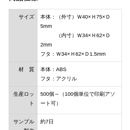
サイズ
本体：（外寸）Ｗ40×Ｈ75×Ｄ
5mm
（内寸）Ｗ34×Ｈ62×Ｄ
2mm
フタ：Ｗ34×Ｈ62×Ｄ1.5mm
材 質
本体：ABS
フタ：アクリル
生産ロッ
500個～（100個単位で印刷アソ
ト
ート可）
サンプル
約7日