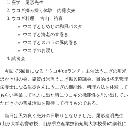
座学 尾形先生
ウコギ摘み採り体験 内藤次夫
ウコギ料理 古山 裕喜
ウコギとしめじの和風パスタ
ウコギと海老の春巻き
ウコギとスパラの豚肉巻き
ウコギのお浸し
試食会
今回で3回目になる「ウコギdeランチ」主催はうこぎの町米
沢かき根の会、協賛は米沢うこぎ振興協議会、目的は将来管理
栄養士になる生徒さんにうこぎの機能性、料理方法を体験して
もらい卒業して地方に出た時にウコギの機能性を思い出してい
ただきその普及活動を期待して行うものである。
当日は天気良く絶好の日取りとなりました。尾形建明先生
(山形大学名誉教授、山形県立産業技術短期大学校長)の講義に